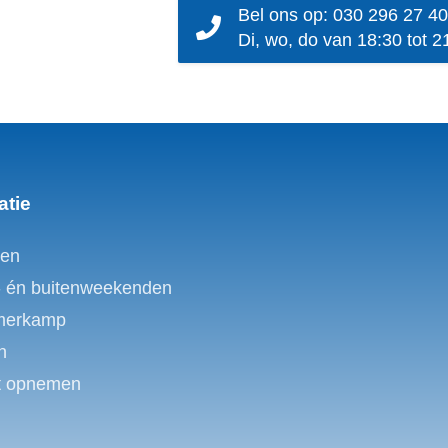
Bel ons op: 030 296 27 40
Di, wo, do van 18:30 tot 2
atie
en
- én buitenweekenden
merkamp
n
t opnemen