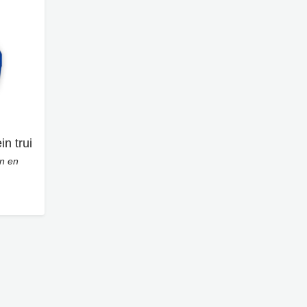
in trui
en en