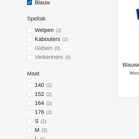
Blauw
Speltak
Welpen
2
Kabouters
2
Gidsen
0
Verkenners
0
Word
Maat
140
2
152
2
164
2
176
2
S
2
M
2