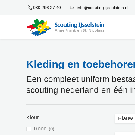
030 296 27 40
info@scouting-ijsselstein.nl
Kleding en toebehoren
Een compleet uniform bestaat 
scouting nederland en één i
Kleur
Blauw
Rood
0