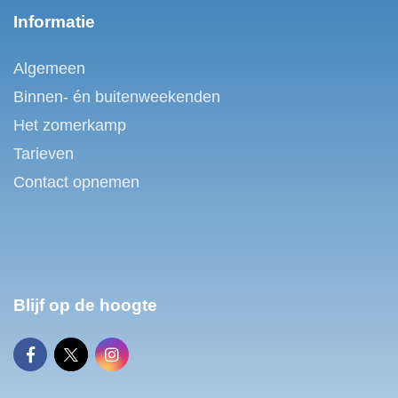
Informatie
Algemeen
Binnen- én buitenweekenden
Het zomerkamp
Tarieven
Contact opnemen
Blijf op de hoogte