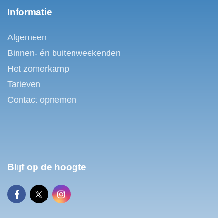
Informatie
Algemeen
Binnen- én buitenweekenden
Het zomerkamp
Tarieven
Contact opnemen
Blijf op de hoogte