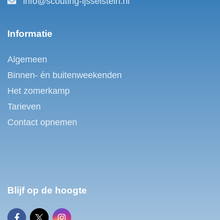
info@scouting-ijsselstein.nl
Informatie
Algemeen
Binnen- én buitenweekenden
Het zomerkamp
Tarieven
Contact opnemen
Blijf op de hoogte