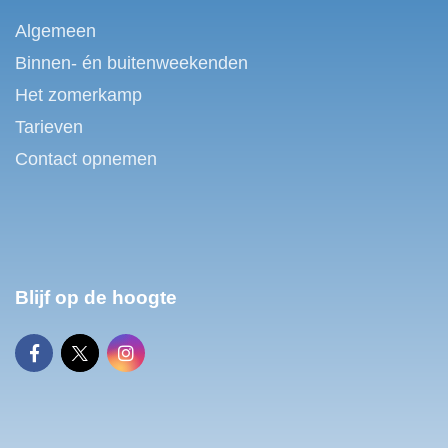
Algemeen
Binnen- én buitenweekenden
Het zomerkamp
Tarieven
Contact opnemen
Blijf op de hoogte