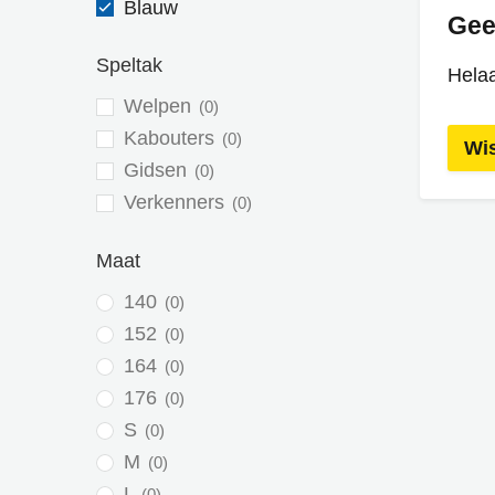
Blauw
Gee
Speltak
Helaa
Welpen
0
Kabouters
0
Wis
Gidsen
0
Verkenners
0
Maat
140
0
152
0
164
0
176
0
S
0
M
0
L
0