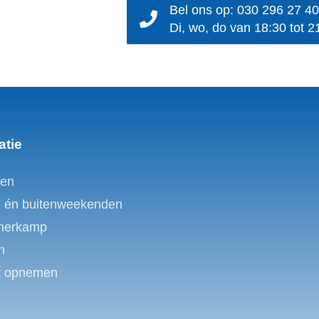
Bel ons op: 030 296 27 40
Di, wo, do van 18:30 tot 2
atie
en
- én buitenweekenden
merkamp
n
t opnemen