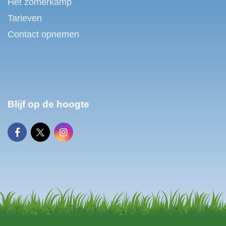
Het zomerkamp
Tarieven
Contact opnemen
Blijf op de hoogte