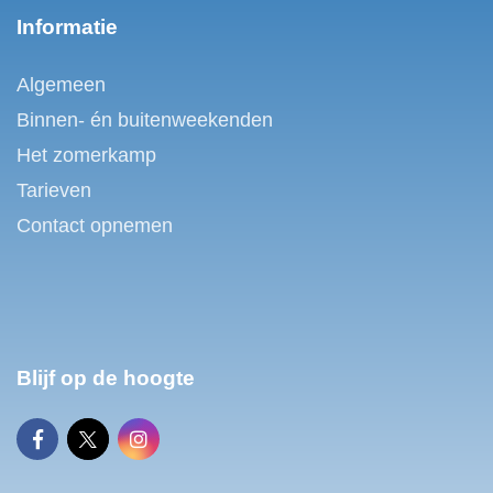
Informatie
Algemeen
Binnen- én buitenweekenden
Het zomerkamp
Tarieven
Contact opnemen
Blijf op de hoogte