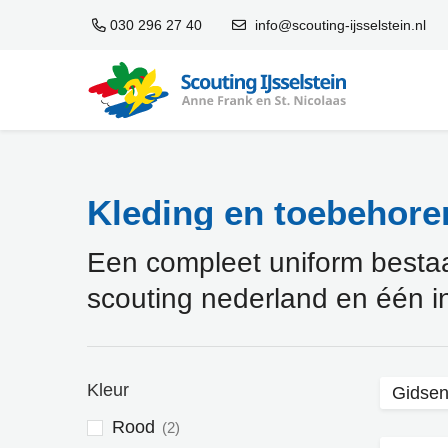
030 296 27 40
info@scouting-ijsselstein.nl
Kleding en toebehoren
Een compleet uniform bestaat 
scouting nederland en één i
Kleur
Gidse
Rood
2