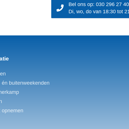
Bel ons op: 030 296 27 40
Di, wo, do van 18:30 tot 2
atie
en
- én buitenweekenden
merkamp
n
t opnemen