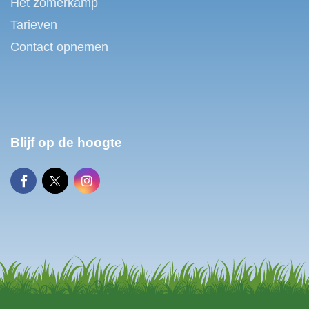
Het zomerkamp
Tarieven
Contact opnemen
Blijf op de hoogte