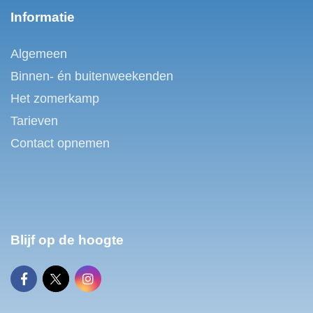
Informatie
Algemeen
Binnen- én buitenweekenden
Het zomerkamp
Tarieven
Contact opnemen
Blijf op de hoogte