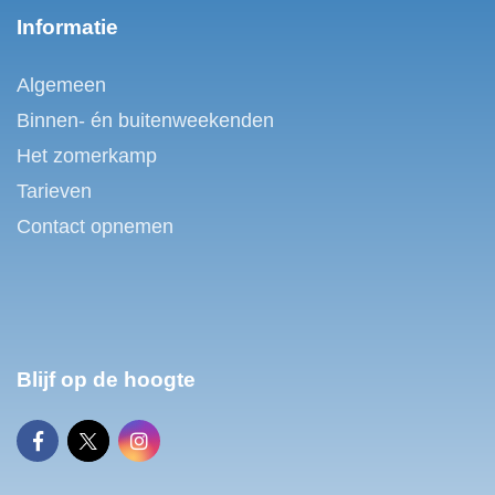
Informatie
Algemeen
Binnen- én buitenweekenden
Het zomerkamp
Tarieven
Contact opnemen
Blijf op de hoogte