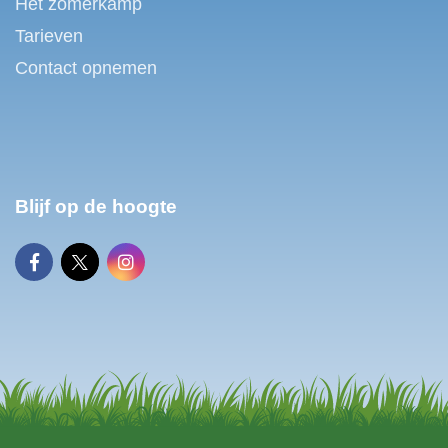
Het zomerkamp
Tarieven
Contact opnemen
Blijf op de hoogte