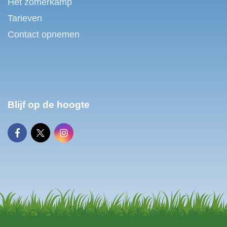
Het zomerkamp
Tarieven
Contact opnemen
Blijf op de hoogte