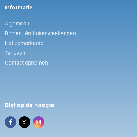
Informatie
Algemeen
Binnen- én buitenweekenden
Het zomerkamp
Tarieven
Contact opnemen
Blijf op de hoogte