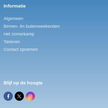
Informatie
Algemeen
Binnen- én buitenweekenden
Het zomerkamp
Tarieven
Contact opnemen
Blijf op de hoogte