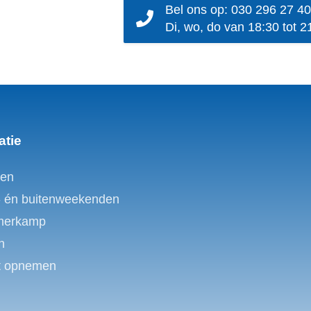
Bel ons op: 030 296 27 40
Di, wo, do van 18:30 tot 2
atie
en
- én buitenweekenden
merkamp
n
t opnemen