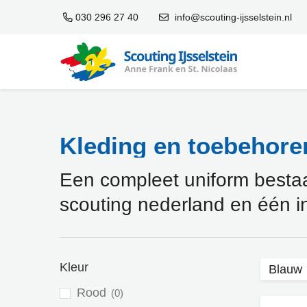
030 296 27 40
info@scouting-ijsselstein.nl
Kleding en toebehoren
Een compleet uniform bestaat 
scouting nederland en één i
Kleur
Blauw
Rood
0