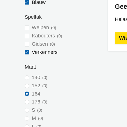
Blauw
Gee
Speltak
Helaa
Welpen
0
Kabouters
0
Wis
Gidsen
0
Verkenners
Maat
140
0
152
0
164
176
0
S
0
M
0
L
0