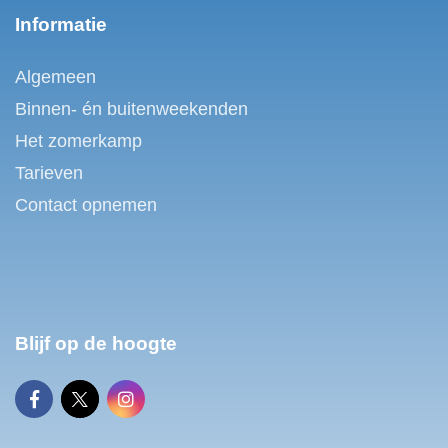
Informatie
Algemeen
Binnen- én buitenweekenden
Het zomerkamp
Tarieven
Contact opnemen
Blijf op de hoogte